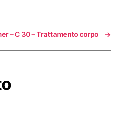
er – C 30 – Trattamento corpo
→
to