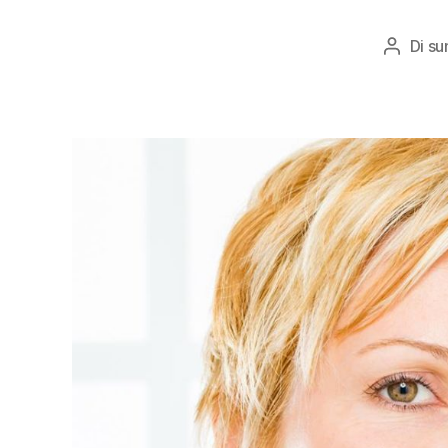
Di
su
Autore
articolo