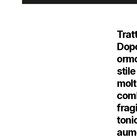
Trat
Dop
ormo
sti
mol
comb
frag
toni
aume