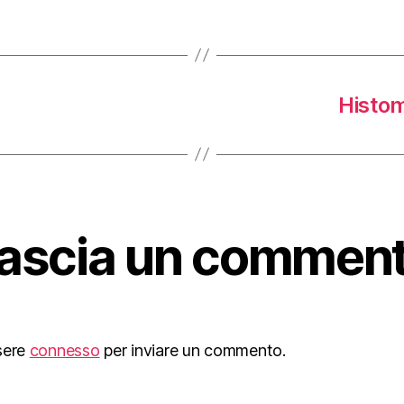
Histom
ascia un commen
sere
connesso
per inviare un commento.