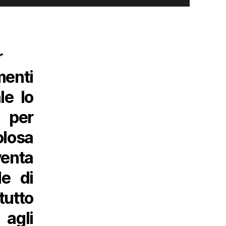
r
enti
le lo
 per
losa
venta
de di
tutto
 agli