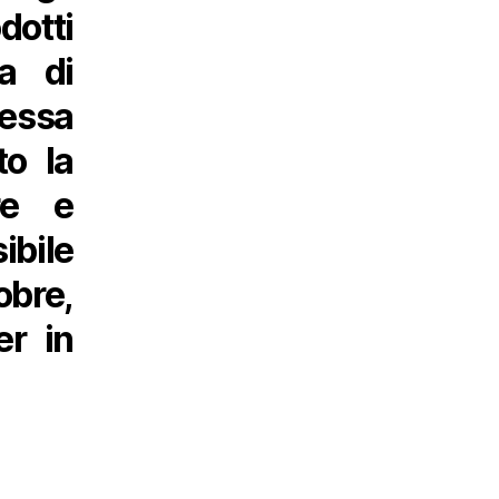
dotti
a di
essa
to la
re e
ibile
obre,
er in