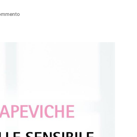
su
commento
Histomer
–
Hisiris
–
Trattamento
viso