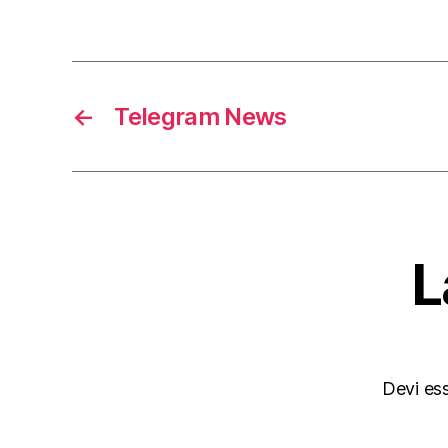
←
Telegram News
L
Devi es