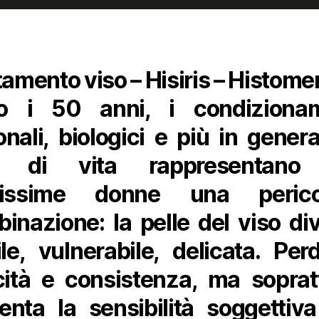
tamento viso – Hisiris – Histome
o i 50 anni, i condizionam
nali, biologici e più in genera
le di vita rappresentano
tissime donne una perico
inazione: la pelle del viso di
ile, vulnerabile, delicata. Per
cità e consistenza, ma soprat
nta la sensibilità soggettiva