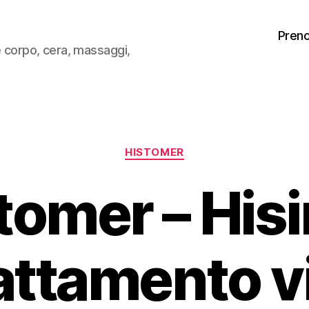
Pren
 e corpo, cera, massaggi,
Categorie
HISTOMER
tomer – Hisir
attamento v