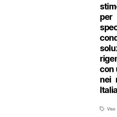
stim
per
spe
cond
sol
rige
con 
nei 
Italia
Viso
Tag