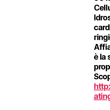
Cel
Idro
card
ring
Affi
è la
prop
S
http
atin