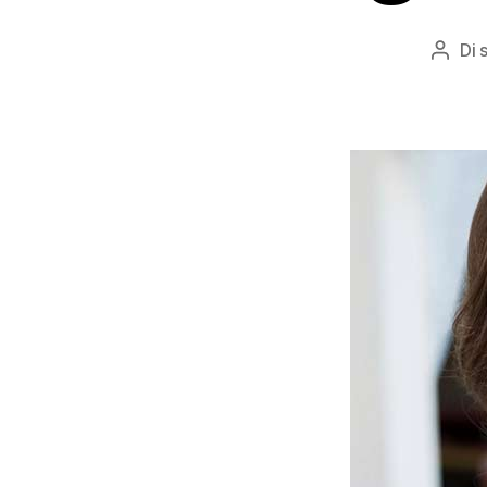
Di
Autor
artico