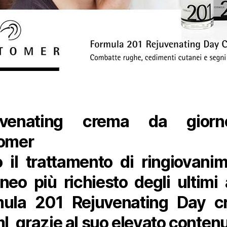
uvenating crema da gior
tomer
 il trattamento di ringiovani
neo più richiesto degli ultimi 
mula 201 Rejuvenating Day c
l, grazie al suo elevato contenu