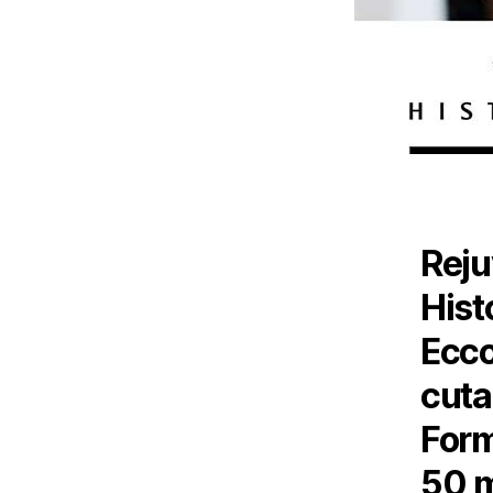
Rej
His
Ecco
cuta
For
50 m