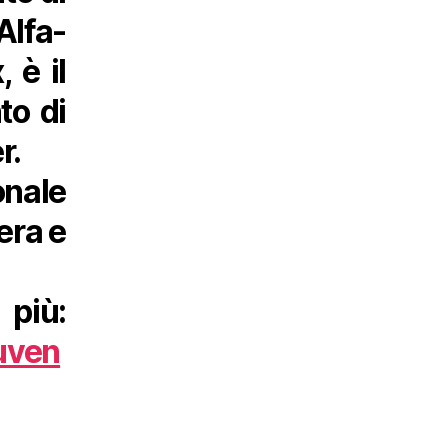
lfa-
 è il
to di
r.
onale
era e
ù:
juven