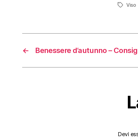
Viso
Tag
←
Benessere d’autunno – Consig
L
Devi es