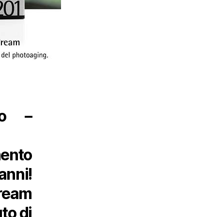
no –
mento
anni!
ream
to di