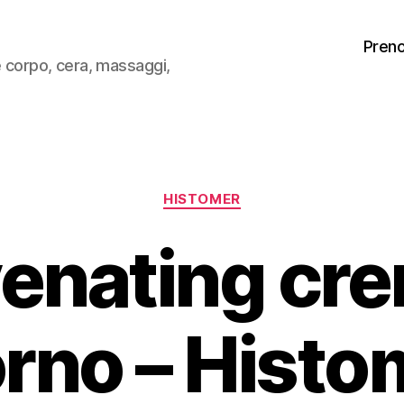
Pren
 e corpo, cera, massaggi,
Categorie
HISTOMER
enating cr
orno – Histo