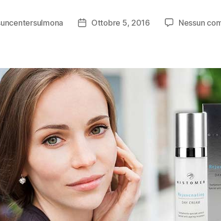
suncentersulmona
Ottobre 5, 2016
Nessun co
e
Data
lo
dell'articolo