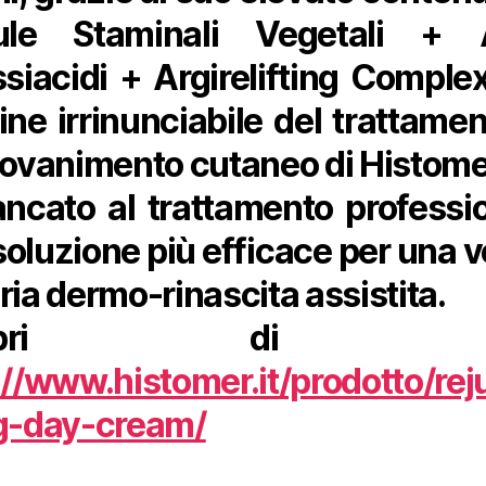
lule Staminali Vegetali + A
ssiacidi + Argirelifting Complex,
ine irrinunciabile del trattamen
iovanimento cutaneo di Histome
ancato al trattamento professi
 soluzione più efficace per una v
ria dermo-rinascita assistita.
copri di pi
://www.histomer.it/prodotto/re
g-day-cream/