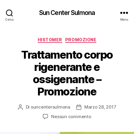
Sun Center Sulmona
Cerca
Menu
Categorie
HISTOMER
PROMOZIONE
Trattamento corpo
rigenerante e
ossigenante –
Promozione
Di
suncentersulmona
Marzo 28, 2017
Autore
Data
articolo
dell'articolo
su
Nessun commento
Trattamento
corpo