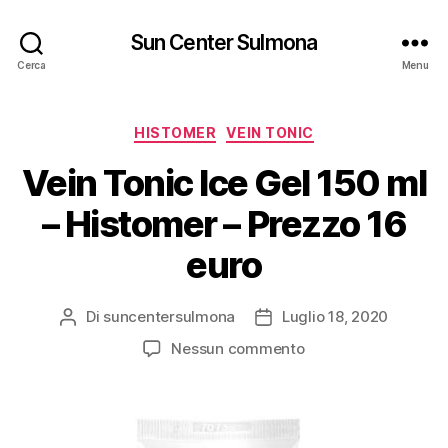
Sun Center Sulmona
Cerca
Menu
Categorie
HISTOMER
VEIN TONIC
Vein Tonic Ice Gel 150 ml
– Histomer – Prezzo 16
euro
Di
suncentersulmona
Luglio 18, 2020
Autore
Data
articolo
dell'articolo
su
Nessun commento
Vein
Tonic
Ice
Gel