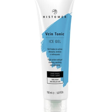
150
ml
–
Histomer
–
Prezzo
16
euro